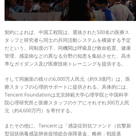
契約によれば、中国工程院は、選抜された500名の医療ス
タッフと研究者ら同士の共同活動システムを構築する予定
だという。同制度の下、同機関は呼吸及び救命処置、健康
管理、感染病などの異なる分野の知恵を集結させた、高水
準なガイダンス及び医療技術トレーニングを提供する。
そして同施策の残りの6,000万人民元（約9.3億円）は、医
療スタッフの心理的サポートに提供される。具体的には、
Tencent Foundationは北京師範大学心理学院と中国科学
院心理研究所と医療スタッフのケアにそれぞれ300万人民
元（約4,600万円）を寄付する。
またその他に、Tencent は「感染症対抗ファンド（抗撃新
型冠状病毒感染肺炎疫情総合保障基金、略称：戦疫基