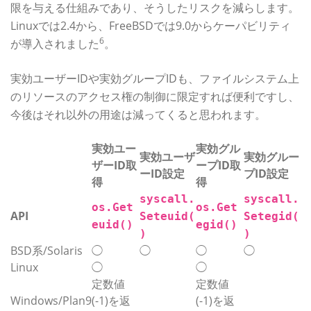
限を与える仕組みであり、そうしたリスクを減らします。
Linuxでは2.4から、FreeBSDでは9.0からケーパビリティ
6
が導入されました
。
実効ユーザーIDや実効グループIDも、ファイルシステム上
のリソースのアクセス権の制御に限定すれば便利ですし、
今後はそれ以外の用途は減ってくると思われます。
実効ユー
実効グル
実効ユーザ
実効グルー
ザーID取
ープID取
ーID設定
プID設定
得
得
syscall.
syscall.
os.Get
os.Get
API
Seteuid(
Setegid(
euid()
egid()
)
)
BSD系/Solaris
◯
◯
◯
◯
Linux
◯
◯
定数値
定数値
Windows/Plan9
(-1)を返
(-1)を返