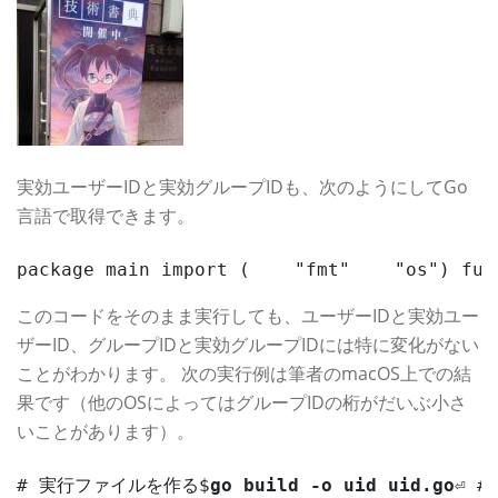
実効ユーザーIDと実効グループIDも、次のようにしてGo
言語で取得できます。
package main import (    "fmt"    "os") f
このコードをそのまま実行しても、ユーザーIDと実効ユー
ザーID、グループIDと実効グループIDには特に変化がない
ことがわかります。 次の実行例は筆者のmacOS上での結
果です（他のOSによってはグループIDの桁がだいぶ小さ
いことがあります）。
# 実行ファイルを作る$
go build -o uid uid.go
⏎ 