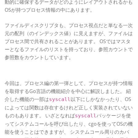
動的に確保するデータがどのようにレイアウトされるかも
OSが持つプロセス情報の中にあります。
ファイルディスクリプタも、プロセス視点だと単なる一次
元の配列（のインデックス値）に見えますが、ファイルは
プロセス間で共有されることがあります。 OSではマスタ
ーとなるファイルのリストを持っており、参照カウントで
参照数をカウントしています。
まとめと次回予告
今回は、プロセス編の第一弾として、プロセスが持つ情報
を取得するGo言語の機能紹介を中心に解説しました。 紹
介した機能の一部は
以下にしかなかったり、OS
syscall
によっては関数は存在するけれど正しく実装されていない
ものもあります。 いざとなれば
パッケージを使
syscall
ってシステムコールを呼び出したり、cgoを使ってOSの機
能を使うことはできますが、 システムコール周りのカバ