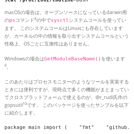
macOSの場合は、オープンソースになっているdarwin用
8
の
コマンド
の中で
システムコールを使ってい
ps
sysctl
ます。 このシステムコールはLinuxにも存在しています
が、カーネルの中の情報を取り出すシステムコールという
性格上、OSごとに互換性はありません。
Windowsの場合は
を使います
GetModuleBaseName()
9
。
このあたりはプロセスモニターのようなツールを実装する
ときには便利ですが、現時点で多くの機能がまとまってい
てクロスプラットフォームで使えるのが、@r_rudi氏作の
10
gopsutil
です。 このパッケージを使ったサンプルを以下
に紹介します。
package main import (    "fmt"    "github.c