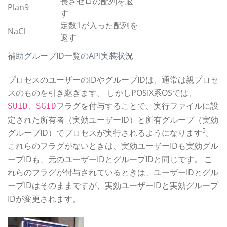
長さゼロの配列を返
Plan9
す
定数1が入った配列を
NaCl
返す
補助グループID一覧のAPI実装状況
プロセスのユーザーのIDやグループIDは、通常は親プロセ
スのものを引き継ぎます。 しかしPOSIX系OSでは、
、
フラグを付与することで、実行ファイルに設
SUID
SGID
定された所有者（実効ユーザーID）と所有グループ（実効
5
グループID）でプロセスが実行されるようになります
。
これらのフラグがないときは、実効ユーザーIDも実効グル
ープIDも、元のユーザーIDとグループIDと同じです。 こ
れらのフラグが付与されているときは、ユーザーIDとグル
ープIDはそのままですが、実効ユーザーIDと実効グループ
IDが変更されます。