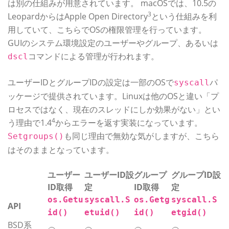
は別の仕組みが用意されています。 macOSでは、10.5の
3
LeopardからはApple Open Directory
という仕組みを利
用していて、こちらでOSの権限管理を行っています。
GUIのシステム環境設定のユーザーやグループ、あるいは
コマンドによる管理が行われます。
dscl
ユーザーIDとグループIDの設定は一部のOSで
パ
syscall
ッケージで提供されています。Linuxは他のOSと違い「プ
ロセスではなく、現在のスレッドにしか効果がない」とい
4
う理由で1.4
からエラーを返す実装になっています。
も同じ理由で無効な気がしますが、こちら
Setgroups()
はそのままとなっています。
ユーザー
ユーザーID設
グループ
グループID設
ID取得
定
ID取得
定
os.Getu
syscall.S
os.Getg
syscall.S
API
id()
etuid()
id()
etgid()
BSD系