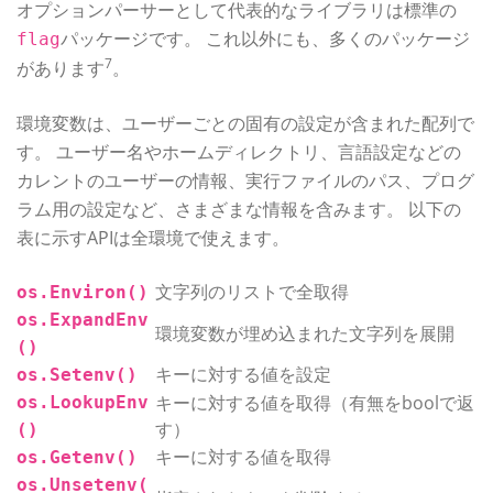
オプションパーサーとして代表的なライブラリは標準の
パッケージです。 これ以外にも、多くのパッケージ
flag
7
があります
。
環境変数は、ユーザーごとの固有の設定が含まれた配列で
す。 ユーザー名やホームディレクトリ、言語設定などの
カレントのユーザーの情報、実行ファイルのパス、プログ
ラム用の設定など、さまざまな情報を含みます。 以下の
表に示すAPIは全環境で使えます。
文字列のリストで全取得
os.Environ()
os.ExpandEnv
環境変数が埋め込まれた文字列を展開
()
キーに対する値を設定
os.Setenv()
キーに対する値を取得（有無をboolで返
os.LookupEnv
す）
()
キーに対する値を取得
os.Getenv()
os.Unsetenv(