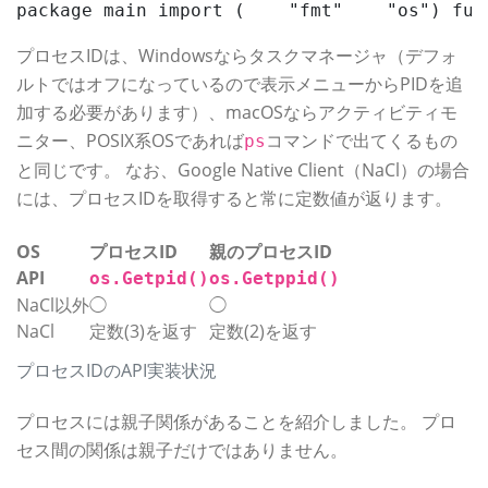
package main import (    "fmt"    "os") f
プロセスIDは、Windowsならタスクマネージャ（デフォ
ルトではオフになっているので表示メニューからPIDを追
加する必要があります）、macOSならアクティビティモ
ニター、POSIX系OSであれば
コマンドで出てくるもの
ps
と同じです。 なお、Google Native Client（NaCl）の場合
には、プロセスIDを取得すると常に定数値が返ります。
OS
プロセスID
親のプロセスID
API
os.Getpid()
os.Getppid()
NaCl以外
◯
◯
NaCl
定数(3)を返す
定数(2)を返す
プロセスIDのAPI実装状況
プロセスには親子関係があることを紹介しました。 プロ
セス間の関係は親子だけではありません。