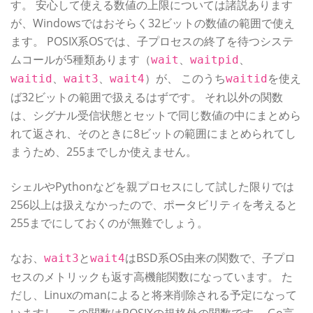
す。 安心して使える数値の上限については諸説あります
が、Windowsではおそらく32ビットの数値の範囲で使え
ます。 POSIX系OSでは、子プロセスの終了を待つシステ
ムコールが5種類あります（
、
、
wait
waitpid
、
、
）が、 このうち
を使え
waitid
wait3
wait4
waitid
ば32ビットの範囲で扱えるはずです。 それ以外の関数
は、シグナル受信状態とセットで同じ数値の中にまとめら
れて返され、そのときに8ビットの範囲にまとめられてし
まうため、255までしか使えません。
シェルやPythonなどを親プロセスにして試した限りでは
256以上は扱えなかったので、ポータビリティを考えると
255までにしておくのが無難でしょう。
なお、
と
はBSD系OS由来の関数で、子プロ
wait3
wait4
セスのメトリックも返す高機能関数になっています。 た
だし、Linuxのmanによると将来削除される予定になって
いますし、この関数はPOSIXの規格外の関数です。 Go言