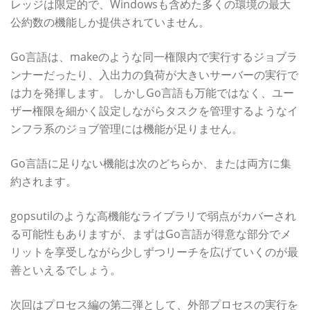
レッジは限定的で、Windowsも含めた多くの環境の最大
公約数の機能しか提供されていません。
Go言語は、makeのような同一権限内で実行するジョブラ
ンナーだったり、入出力の負荷が大きいサーバーの実行で
は力を発揮します。 しかしGo言語も万能ではなく、ユー
ザー権限を細かく設定しながらタスクを管理するようなイ
ンフラ系のジョブ管理には機能が足りません。
Go言語に足りない機能は次のどちらか、または両方に集
約されます。
gopsutilのような高機能なライブラリで弱点がカバーされ
る可能性もありますが、まずはGo言語が得意な部分でメ
リットを享受しながら少しずつリーチを広げていくのが最
善といえるでしょう。
次回はプロセス編の第二弾として、外部プロセスの実行を