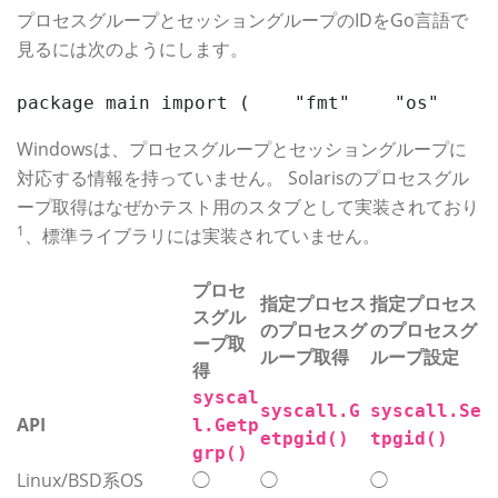
プロセスグループとセッショングループのIDをGo言語で
見るには次のようにします。
package main import (    "fmt"    "os"    
Windowsは、プロセスグループとセッショングループに
対応する情報を持っていません。 Solarisのプロセスグル
ープ取得はなぜかテスト用のスタブとして実装されており
1
、標準ライブラリには実装されていません。
プロセ
指定プロセス
指定プロセス
スグル
のプロセスグ
のプロセスグ
ープ取
ループ取得
ループ設定
得
syscal
syscall.G
syscall.Se
API
l.Getp
etpgid()
tpgid()
grp()
Linux/BSD系OS
◯
◯
◯