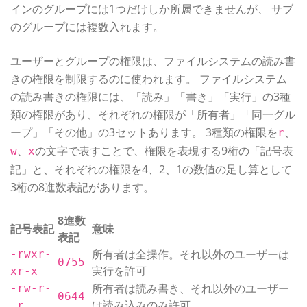
インのグループには1つだけしか所属できませんが、 サブ
のグループには複数入れます。
ユーザーとグループの権限は、ファイルシステムの読み書
きの権限を制限するのに使われます。 ファイルシステム
の読み書きの権限には、「読み」「書き」「実行」の3種
類の権限があり、それぞれの権限が「所有者」「同一グル
ープ」「その他」の3セットあります。 3種類の権限を
、
r
、
の文字で表すことで、権限を表現する9桁の「記号表
w
x
記」と、それぞれの権限を4、2、1の数値の足し算として
3桁の8進数表記があります。
8進数
記号表記
意味
表記
所有者は全操作。それ以外のユーザーは
-rwxr-
0755
実行を許可
xr-x
所有者は読み書き、それ以外のユーザー
-rw-r-
0644
は読み込みのみ許可
-r--