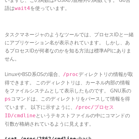
語は
を使っています。
wait4
プロセスの名前や資源情報の取得
タスクマネージャのようなツールでは、プロセスIDと一緒
にアプリケーション名が表示されています。 しかし、あ
るプロセスIDが何者なのかを知る方法は標準APIにありま
せん。
LinuxやBSD系OSの場合、
ディレクトリの情報が取
/proc
得できます。 このディレクトリは、カーネル内部の情報
をファイルシステムとして表示したものです。 GNU系の
コマンドは、このディレクトリをパースして情報を得
ps
ています。 以下に示すように、
/proc/プロセス
というテキストファイルの中にコマンドの
ID/cmdline
引数が格納されているように見えます。
$
cat /proc/2862/cmdline
⏎bash