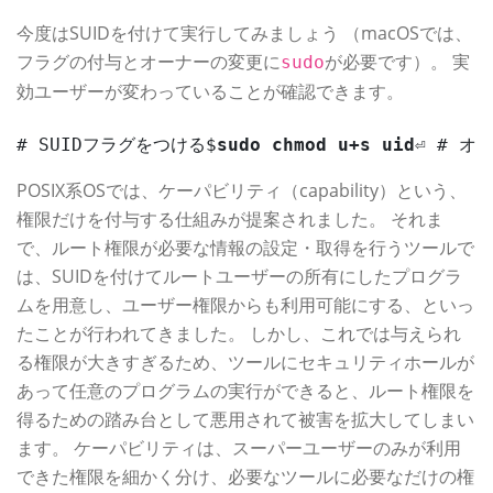
今度はSUIDを付けて実行してみましょう （macOSでは、
フラグの付与とオーナーの変更に
が必要です）。 実
sudo
効ユーザーが変わっていることが確認できます。
# SUIDフラグをつける$
sudo chmod u+s uid
⏎ # 
POSIX系OSでは、ケーパビリティ（capability）という、
権限だけを付与する仕組みが提案されました。 それま
で、ルート権限が必要な情報の設定・取得を行うツールで
は、SUIDを付けてルートユーザーの所有にしたプログラ
ムを用意し、ユーザー権限からも利用可能にする、といっ
たことが行われてきました。 しかし、これでは与えられ
る権限が大きすぎるため、ツールにセキュリティホールが
あって任意のプログラムの実行ができると、ルート権限を
得るための踏み台として悪用されて被害を拡大してしまい
ます。 ケーパビリティは、スーパーユーザーのみが利用
できた権限を細かく分け、必要なツールに必要なだけの権