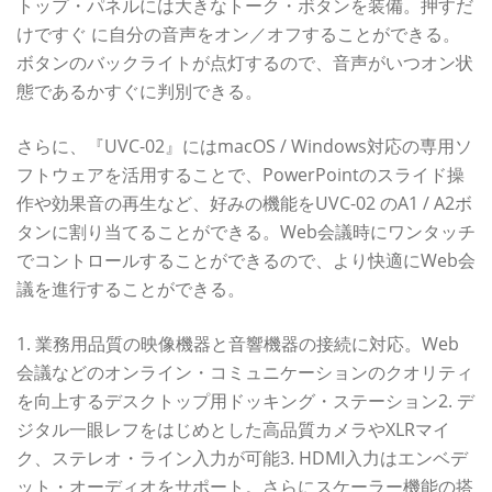
トップ・パネルには大きなトーク・ボタンを装備。押すだ
けですぐ に自分の音声をオン／オフすることができる。
ボタンのバックライトが点灯するので、音声がいつオン状
態であるかすぐに判別できる。
さらに、『UVC-02』にはmacOS / Windows対応の専用ソ
フトウェアを活用することで、PowerPointのスライド操
作や効果音の再生など、好みの機能をUVC-02 のA1 / A2ボ
タンに割り当てることができる。Web会議時にワンタッチ
でコントロールすることができるので、より快適にWeb会
議を進行することができる。
1. 業務用品質の映像機器と音響機器の接続に対応。Web
会議などのオンライン・コミュニケーションのクオリティ
を向上するデスクトップ用ドッキング・ステーション2. デ
ジタル一眼レフをはじめとした高品質カメラやXLRマイ
ク、ステレオ・ライン入力が可能3. HDMI入力はエンベデ
ット・オーディオをサポート。さらにスケーラー機能の搭