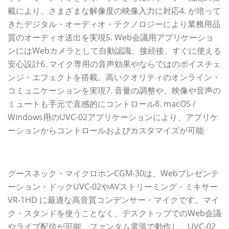
載により、さまざまな解像度の映像入力に対応4. が培って
きたデジタル・オーディオ・テクノロジーにより業務用品
質のオーディオ送出を実現5. Web会議用アプリケーショ
ンにはWebカメラとして自動認識。接続後、すぐに使える
安心設計6. マイク専用の音声効果やならではのボイスチェ
ンジ・エフェクトを搭載。高いクオリティのオンライン・
コミュニケーションを実現7. 音量の調整や、映像や音声の
ミュートも手元で直感的にコントロール8. macOS /
Windows用のUVC-02アプリケーションにより、アプリケ
ーションからコントロールおよびカスタマイズが可能
CGM-30
グースネック・マイクロホンCGM-30は、Webプレゼンテ
ーション・ドックUVC-02やAVストリーミング・ミキサー
VR-1HD に最適な高音質コンデンサー・マイクです。マイ
ク・スタンドを使うことなく、デスクトップでのWeb会議
やライブ配信が可能。ファンタム電源で動作し、UVC-02