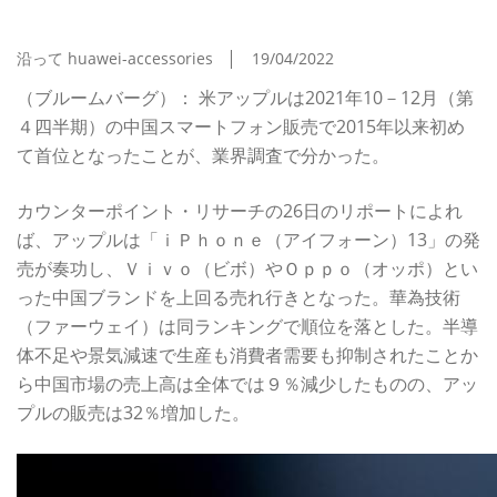
ーウェイ後退
沿って huawei-accessories
19/04/2022
（ブルームバーグ）： 米アップルは2021年10－12月（第
４四半期）の中国スマートフォン販売で2015年以来初め
て首位となったことが、業界調査で分かった。
カウンターポイント・リサーチの26日のリポートによれ
ば、アップルは「ｉＰｈｏｎｅ（アイフォーン）13」の発
売が奏功し、Ｖｉｖｏ（ビボ）やＯｐｐｏ（オッポ）とい
った中国ブランドを上回る売れ行きとなった。華為技術
（ファーウェイ）は同ランキングで順位を落とした。半導
体不足や景気減速で生産も消費者需要も抑制されたことか
ら中国市場の売上高は全体では９％減少したものの、アッ
プルの販売は32％増加した。